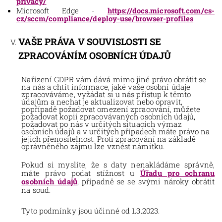
privacy/
Microsoft Edge -
https://docs.microsoft.com/cs-
cz/sccm/compliance/deploy-use/browser-profiles
VAŠE PRÁVA V SOUVISLOSTI SE
ZPRACOVÁNÍM OSOBNÍCH ÚDAJŮ
Nařízení GDPR vám dává mimo jiné právo obrátit se
na nás a chtít informace, jaké vaše osobní údaje
zpracováváme, vyžádat si u nás přístup k těmto
údajům a nechat je aktualizovat nebo opravit,
popřípadě požadovat omezení zpracování, můžete
požadovat kopii zpracovávaných osobních údajů,
požadovat po nás v určitých situacích výmaz
osobních údajů a v určitých případech máte právo na
jejich přenositelnost. Proti zpracování na základě
oprávněného zájmu lze vznést námitku.
Pokud si myslíte, že s daty nenakládáme správně,
máte právo podat stížnost u
Úřadu pro ochranu
osobních údajů
, případně se se svými nároky obrátit
na soud.
Tyto podmínky jsou účinné od 1.3.2023.