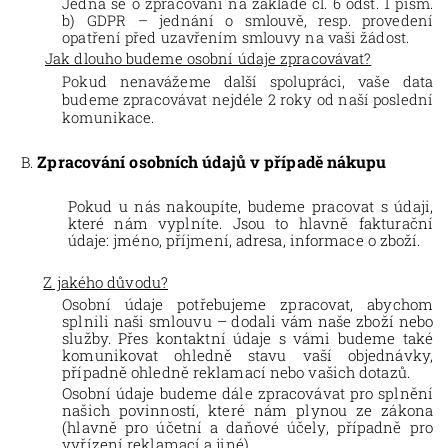
Jedná se o zpracování na základě čl. 6 odst. 1 písm.
b) GDPR – jednání o smlouvě, resp. provedení
opatření před uzavřením smlouvy na vaši žádost.
Jak dlouho budeme osobní údaje zpracovávat?
Pokud nenavážeme další spolupráci, vaše data
budeme zpracovávat nejdéle 2 roky
od naší poslední
komunikace.
Zpracování osobních údajů v případě nákupu
Pokud u nás nakoupíte, budeme pracovat s údaji,
které nám vyplníte. Jsou to hlavně fakturační
údaje: jméno, příjmení, adresa, informace o zboží
.
Z jakého důvodu?
Osobní údaje potřebujeme zpracovat, abychom
splnili naši smlouvu – dodali vám naše
zboží nebo
služby
. Přes kontaktní údaje s vámi budeme také
komunikovat ohledně stavu vaší objednávky,
případně ohledně reklamací nebo vašich dotazů.
Osobní údaje budeme dále zpracovávat pro splnění
našich povinností, které nám plynou ze zákona
(hlavně pro účetní a daňové účely, případně pro
vyřízení reklamací a jiné
).