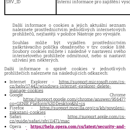
SRV_ID
Interní informace pro zajištění vys
Další informace o cookies a jejich aktuální seznam
naleznete prostřednictvím jednotlivých internetových
prohlížečů, nejčastěji v položce Nástroje pro vývojáře.
Souhlas může být vyjádřen prostřednictvím
zaškrtávacího políčka obsaženého v tzv. cookie liště.
Soubory cookies můžete i následně v nastavení svého
internetového prohlížeče odmítnout, nebo si nastavit
užívání jen některých.
Další informace o správě cookies v jednotlivých
prohlížečích naleznete na následujících odkazech:
Internet Explorer -
https://support.microsoft.com/cs-
cz/help/17442/windows-internet-explorer-delete-
manage-cookies
Google Chrome
-
https://support.google.com/chrome/answer/95647?
co=GENIE.Platform%3DDesktop&hl=cs
Firefox -
https://support.mozilla.org/cs/kb/povoleni-
zakazani-cookies
Safari -
https://support.apple.com/cs-
cz/guide/safari/sfri11471/mac
Opera -
https://help.opera.com/cs/latest/security-and-