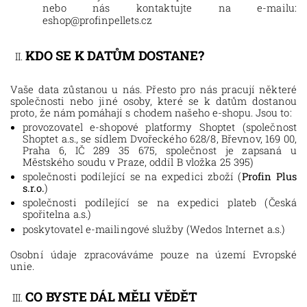
nebo nás kontaktujte na e-mailu:
eshop
@profinpellets.cz
KDO SE K DATŮM DOSTANE?
Vaše data zůstanou u nás. Přesto pro nás pracují některé
společnosti nebo jiné osoby, které se k datům dostanou
proto, že nám pomáhají s chodem našeho e-shopu. Jsou to:
provozovatel e-shopové platformy Shoptet (společnost
Shoptet a.s., se sídlem Dvořeckého 628/8, Břevnov, 169 00,
Praha 6, IČ 289 35 675, společnost je zapsaná u
Městského soudu v Praze, oddíl B vložka 25 395)
společnosti podílející se na expedici zboží
(
Profin Plus
s.r.o.
)
společnosti podílející se na expedici plateb
(
Česká
spořitelna a.s.
)
poskytovatel e-mailingové služby
(
Wedos Internet a.s.
)
Osobní údaje zpracováváme pouze na území Evropské
unie.
CO BYSTE DÁL MĚLI VĚDĚT