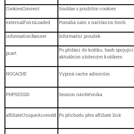
CookiesConsent
Souhlas s použitím cookies
externalFontsLoaded
Pomáhá nám s načítáním fontů
informationBanner
Informační proužek
Po přidání do košíku, hash spojující
pcart
aktuálním uloženým košíkem
NOCACHE
Vypíná cache adminům
PHPSESSID
Session návštěvníka
affiliateUniqueAccessId
Po příchodu přes affiliate link